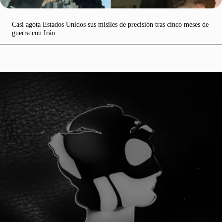
Casi agota Estados Unidos sus misiles de precisión tras cinco meses de
guerra con Irán
¡YA SOMOS 100